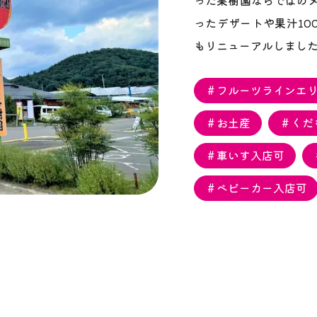
った果樹園ならではの
ったデザートや果汁10
もリニューアルしまし
＃フルーツラインエ
＃お土産
＃くだ
＃車いす入店可
＃ベビーカー入店可