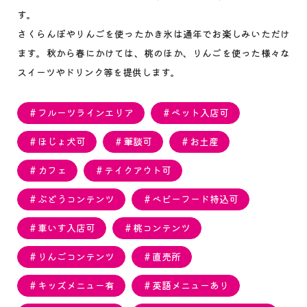
す。
さくらんぼやりんごを使ったかき氷は通年でお楽しみいただけ
ます。秋から春にかけては、桃のほか、りんごを使った様々な
スイーツやドリンク等を提供します。
＃フルーツラインエリア
＃ペット入店可
＃ほじょ犬可
＃筆談可
＃お土産
＃カフェ
＃テイクアウト可
＃ぶどうコンテンツ
＃ベビーフード持込可
＃車いす入店可
＃桃コンテンツ
＃りんごコンテンツ
＃直売所
＃キッズメニュー有
＃英語メニューあり